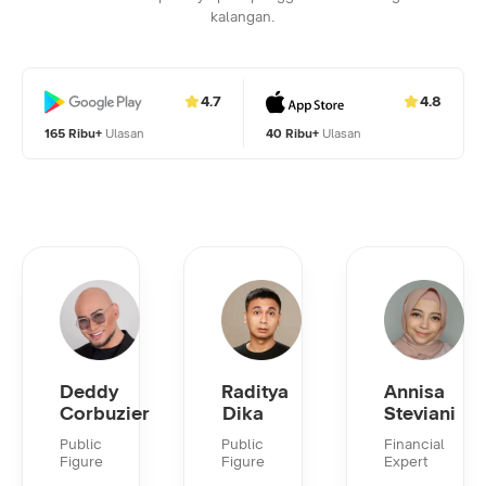
kalangan.
4.7
4.8
165 Ribu+
Ulasan
40 Ribu+
Ulasan
Deddy
Raditya
Annisa
Corbuzier
Dika
Steviani
Public
Public
Financial
Figure
Figure
Expert