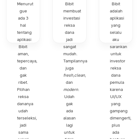
Menurut
Bibit
Bibit
gue
membuat
adalah
ada 3
investasi
aplikasi
hal
reksa
yang
tentang
dana
selalu
aplikasi
jadi
aku
Bibit:
sangat
sarankan
aman,
mudah.
untuk
tepercaya,
Tampilannya
investor
dan
juga
reksa
gak
fresh
,
clean
,
dana
ribet.
dan
pemula
Pilihan
modern
.
karena
reksa
Udah
UI/UX
dananya
gak
yang
udah
ada
gampang
terseleksi,
alasan
dimengerti,
jadi
lagi
plus
sama
untuk
ada