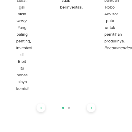
sekali
tidak
bantuan
gak
berinvestasi.
Robo
bikin
Advisor
worry
.
pula
Yang
untuk
paling
pemilihan
penting,
produknya.
investasi
Recommended
di
Bibit
itu
bebas
biaya
komisi!