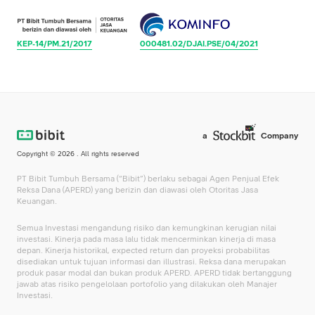
KEP-14/PM.21/2017
000481.02/DJAI.PSE/04/2021
a
Company
Copyright ©
2026
. All rights reserved
PT Bibit Tumbuh Bersama (“Bibit”) berlaku sebagai Agen Penjual Efek
Reksa Dana (APERD) yang berizin dan diawasi oleh Otoritas Jasa
Keuangan.
Semua Investasi mengandung risiko dan kemungkinan kerugian nilai
investasi. Kinerja pada masa lalu tidak mencerminkan kinerja di masa
depan. Kinerja historikal, expected return dan proyeksi probabilitas
disediakan untuk tujuan informasi dan illustrasi. Reksa dana merupakan
produk pasar modal dan bukan produk APERD. APERD tidak bertanggung
jawab atas risiko pengelolaan portofolio yang dilakukan oleh Manajer
Investasi.