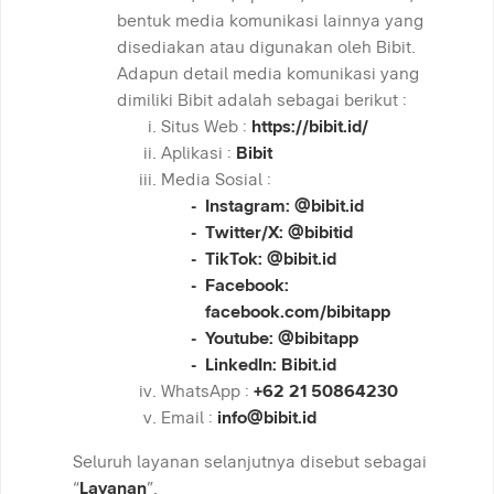
bentuk media komunikasi lainnya yang
disediakan atau digunakan oleh Bibit.
Adapun detail media komunikasi yang
dimiliki Bibit adalah sebagai berikut :
Situs Web :
https://bibit.id/
Aplikasi :
Bibit
Media Sosial :
Instagram: @bibit.id
Twitter/X: @bibitid
TikTok: @bibit.id
Facebook:
facebook.com/bibitapp
Youtube: @bibitapp
LinkedIn: Bibit.id
WhatsApp :
+62 21 50864230
Email :
info@bibit.id
Seluruh layanan selanjutnya disebut sebagai
“
Layanan
”.